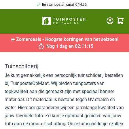
Een tuinposter vanaf € 14,95!
Winkel
☀️
Zomerdeals
- Hoogste kortingen van het seizoen!
Nog
1 dag
en
02
:
11
:
14
Tuinschilderij
Je kunt gemakkelijk een persoonlijk tuinschilderij bestellen
bij TuinposterOpMaat. Wij bieden tuinposters van
topkwaliteit aan die gemaakt zijn met speciaal banner
materiaal. Dit materiaal is bestand tegen UV-stralen en
water. Hierdoor garanderen wij een jarenlange kwaliteit van
jouw favoriete foto. Zo kun je optimaal genieten van jouw
foto aan de muur of schutting. Onze tuinschilderijen zullen