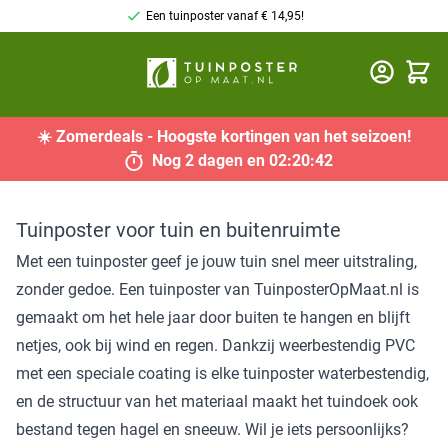
Een tuinposter vanaf € 14,95!
Winkel
☀️
Zomerdeals
- Hoogste kortingen van het seizoen!
Nog
2 dagen
en
02
:
20
:
41
Tuinposter voor tuin en buitenruimte
Met een tuinposter geef je jouw tuin snel meer uitstraling,
zonder gedoe. Een tuinposter van TuinposterOpMaat.nl is
gemaakt om het hele jaar door buiten te hangen en blijft
netjes, ook bij wind en regen. Dankzij weerbestendig PVC
met een speciale coating is elke tuinposter waterbestendig,
en de structuur van het materiaal maakt het tuindoek ook
bestand tegen hagel en sneeuw. Wil je iets persoonlijks?