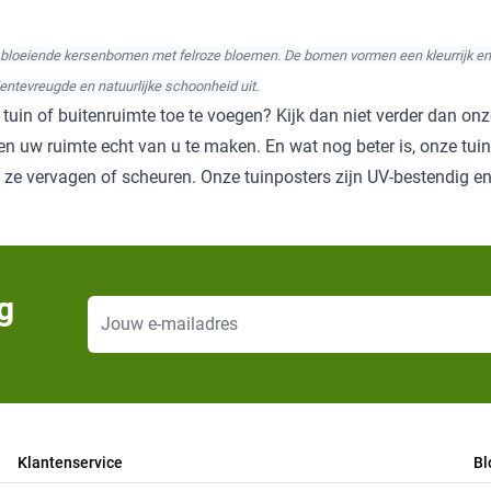
bloeiende kersenbomen met felroze bloemen. De bomen vormen een kleurrijk en d
entevreugde en natuurlijke schoonheid uit.
in of buitenruimte toe te voegen? Kijk dan niet verder dan onze
n uw ruimte echt van u te maken. En wat nog beter is, onze tui
ze vervagen of scheuren. Onze tuinposters zijn UV-bestendig en z
g
E-mailadres
Klantenservice
Bl