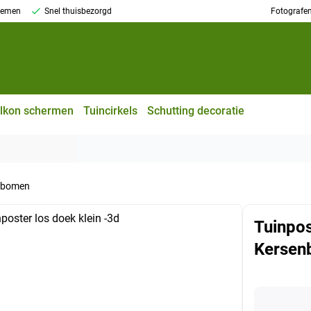
stemen
Snel thuisbezorgd
Fotografe
lkon schermen
Tuincirkels
Schutting decoratie
enbomen
Tuinpos
Kersen