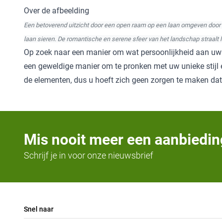
Over de afbeelding
Een betoverend uitzicht door een open raam op een laan omgeven door 
laan sieren. De romantische en serene sfeer van het landschap straalt l
Op zoek naar een manier om wat persoonlijkheid aan uw tu
een geweldige manier om te pronken met uw unieke stijl e
de elementen, dus u hoeft zich geen zorgen te maken dat 
Mis nooit meer een aanbiedin
Schrijf je in voor onze nieuwsbrief
Snel naar