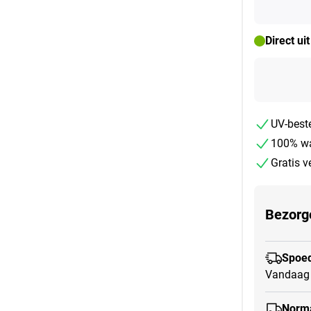
Direct ui
UV-best
100% wa
Gratis 
Bezorg
Spoed
Vandaag 
Norma